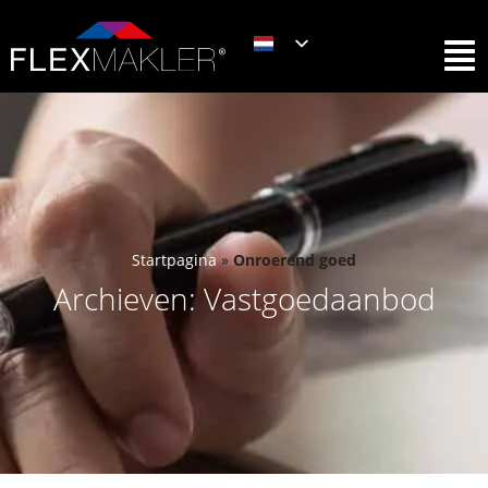
Startpagina
»
Onroerend goed
Archieven: Vastgoedaanbod