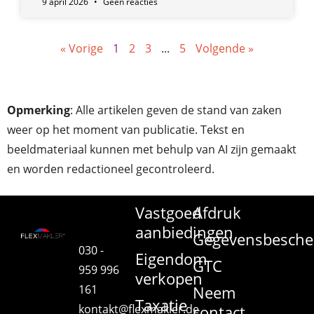
9 april 2026
Geen reacties
« Vorige
1
2
3
...
5
Volgende »
Opmerking
: Alle artikelen geven de stand van zaken
weer op het moment van publicatie. Tekst en
beeldmateriaal kunnen met behulp van AI zijn gemaakt
en worden redactioneel gecontroleerd.
Vastgoed
Afdruk
aanbiedingen
Gegevensbesche
030 -
Eigendom
GTC
959 996
verkopen
161
Neem
Taxatie
kontakt@flexmakler.de
contact