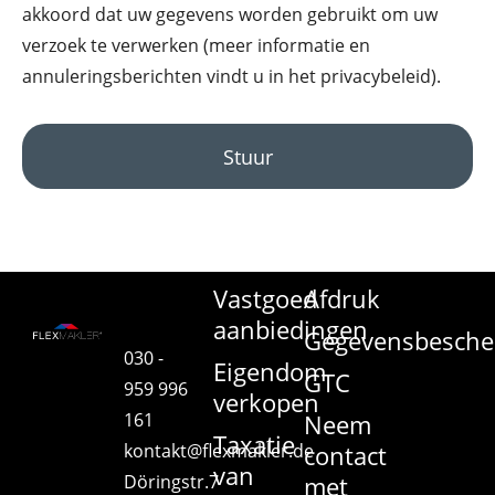
akkoord dat uw gegevens worden gebruikt om uw
verzoek te verwerken (meer informatie en
annuleringsberichten vindt u in het privacybeleid).
Stuur
Vastgoed
Afdruk
aanbiedingen
Gegevensbesche
030 -
Eigendom
GTC
959 996
verkopen
161
Neem
Taxatie
kontakt@flexmakler.de
contact
van
Döringstr.7
met