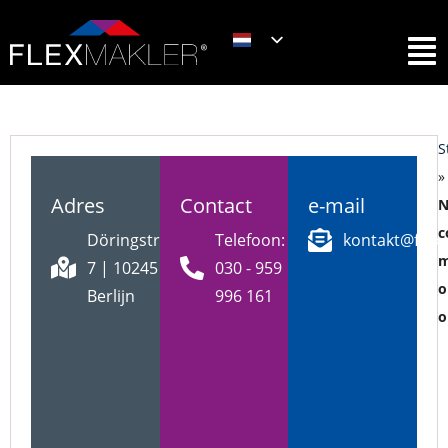
S
»
Adres
Contact
e-mail
c
Döringstr.
Telefoon:
kontakt@flex
m
7 | 10245
030 - 959
o
Berlijn
996 161
o