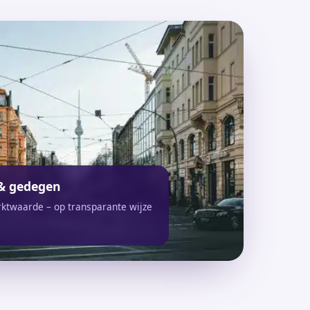
& gedegen
rktwaarde – op transparante wijze