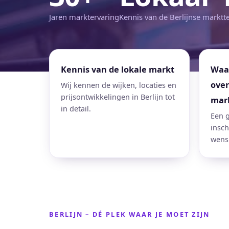
Jaren marktervaring
Kennis van de Berlijnse markt
t
Kennis van de lokale markt
Waar
ove
Wij kennen de wijken, locaties en
prijsontwikkelingen in Berlijn tot
mar
in detail.
Een g
insch
wensp
BERLIJN – DÉ PLEK WAAR JE MOET ZIJN