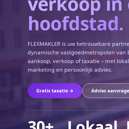
verkoop in
hoofdstad.
FLEXMAKLER is uw betrouwbare partne
dynamische vastgoedmetropolen van E
aankoop, verkoop of taxatie – met loka
marketing en persoonlijk advies.
Gratis taxatie →
Advies aanvrag
30+
Lokaal