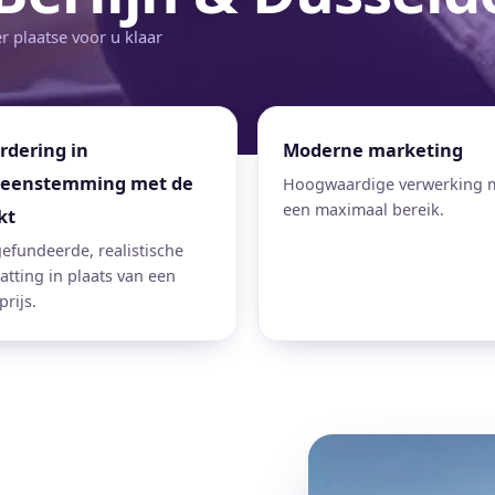
er plaatse voor u klaar
dering in
Moderne marketing
reenstemming met de
Hoogwaardige verwerking 
een maximaal bereik.
kt
efundeerde, realistische
atting in plaats van een
rijs.