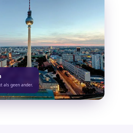
n
t als geen ander.