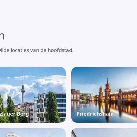
jn
wilde locaties van de hoofdstad.
ICT
DISTRICT
zlauer Berg
Friedrichshain