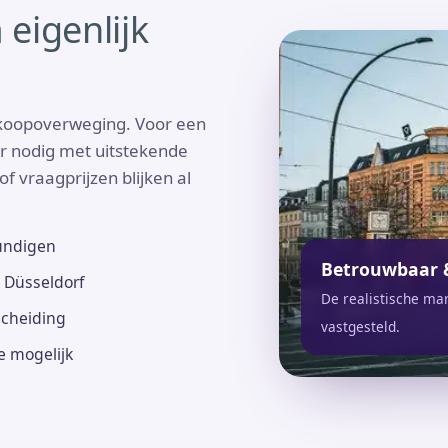
eigenlijk
rkoopoverweging. Voor een
ur nodig met uitstekende
f vraagprijzen blijken al
undigen
Betrouwbaar 
n Düsseldorf
De realistische ma
tscheiding
vastgesteld.
ne mogelijk