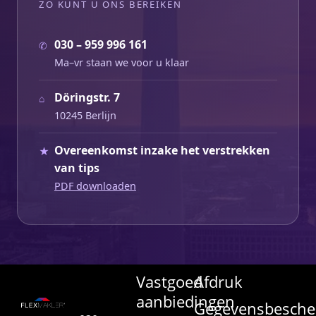
ZO KUNT U ONS BEREIKEN
030 – 959 996 161
✆
Ma–vr staan we voor u klaar
Döringstr. 7
⌂
10245 Berlijn
Overeenkomst inzake het verstrekken
★
van tips
PDF downloaden
Vastgoed
Afdruk
aanbiedingen
Gegevensbesche