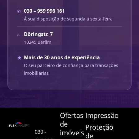
030 – 959 996 161
✆
À sua disposição de segunda a sexta-feira
Döringstr. 7
⌂
10245 Berlim
Mais de 30 anos de experiência
★
O seu parceiro de confiança para transações
imobiliárias
Ofertas
Impressão
de
Proteção
imóveis
030 -
de