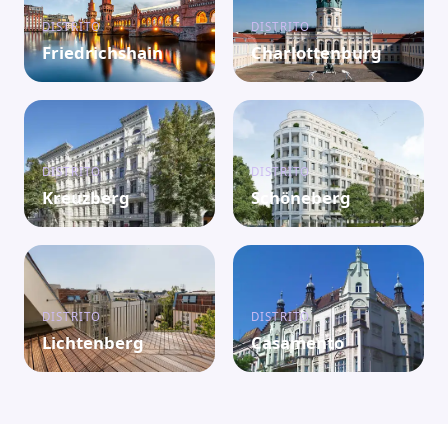
DISTRITO
DISTRITO
Friedrichshain
Charlottenburg
DISTRITO
DISTRITO
Kreuzberg
Schöneberg
DISTRITO
DISTRITO
Lichtenberg
Casamento