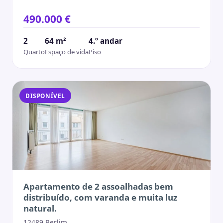
490.000 €
2
64 m²
4.º andar
Quarto
Espaço de vida
Piso
DISPONÍVEL
Apartamento de 2 assoalhadas bem
distribuído, com varanda e muita luz
natural.
12489 Berlim