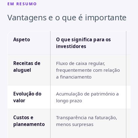
EM RESUMO
Vantagens e o que é importante
Aspeto
O que significa para os
O 
investidores
Receitas de
Fluxo de caixa regular,
Ní
aluguel
frequentemente com relação
ar
a financiamento
Evolução do
Acumulação de património a
Qu
valor
longo prazo
pr
Custos e
Transparência na faturação,
De
planeamento
menos surpresas
ad
de