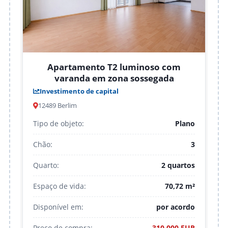
o
1
s
Apartamento T2 luminoso com
²
varanda em zona sossegada
Investimento de capital
o
12489 Berlim
R
Tipo de objeto:
Plano
Chão:
3
Quarto:
2 quartos
Espaço de vida:
70,72 m²
Disponível em:
por acordo