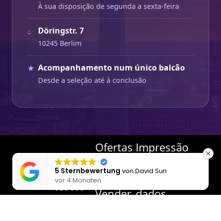
À sua disposição de segunda a sexta-feira
Döringstr. 7
⌂
10245 Berlim
Acompanhamento num único balcão
★
Desde a seleção até à conclusão
Ofertas
Impressão
de
Proteção
5 Sternbewertung
von
David Sun
imóveis
030 -
de
vor 4 Monaten
959 996
Vender
dados
161
um
GTC
kontakt@flexmakler.de