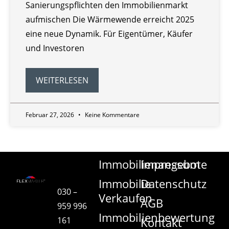
Sanierungspflichten den Immobilienmarkt
aufmischen Die Wärmewende erreicht 2025
eine neue Dynamik. Für Eigentümer, Käufer
und Investoren
WEITERLESEN
Februar 27, 2026
Keine Kommentare
Immobilienangebote
Impressum
Immobilie
Datenschutz
030 –
Verkaufen
AGB
959 996
Immobilienbewertung
161
Kontakt