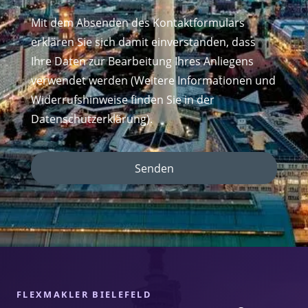
Mit dem Absenden des Kontaktformulars
erklären Sie sich damit einverstanden, dass
Ihre Daten zur Bearbeitung Ihres Anliegens
verwendet werden (Weitere Informationen und
Widerrufshinweise finden Sie in der
Datenschutzerklärung).
Senden
FLEXMAKLER BIELEFELD