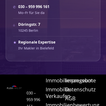
030 – 959 996 161
✆
Mo–Fr für Sie da
Döringstr. 7
⌂
10245 Berlin
Regionale Expertise
★
Ihr Makler in Bielefeld
Immobilienangebote
Impressum
Immobilie
Datenschutz
030 –
Verkaufen
AGB
959 996
Immobilienbewertung