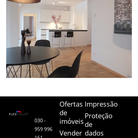
Ofertas
Impressão
de
Proteção
imóveis
030 -
de
959 996
Vender
dados
161