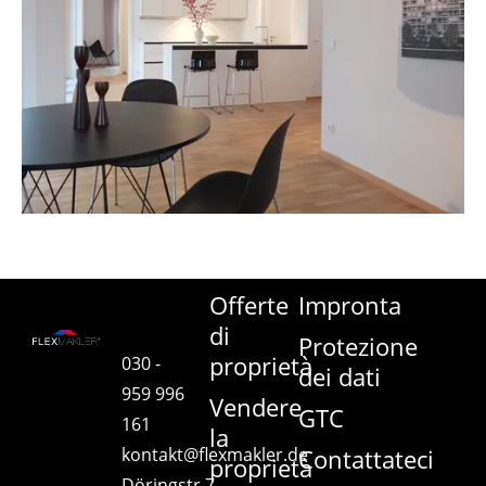
Offerte
Impronta
di
Protezione
proprietà
030 -
dei dati
959 996
Vendere
GTC
161
la
kontakt@flexmakler.de
Contattateci
proprietà
Döringstr.7