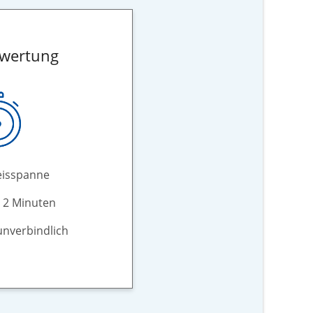
ewertung
eisspanne
n 2 Minuten
unverbindlich