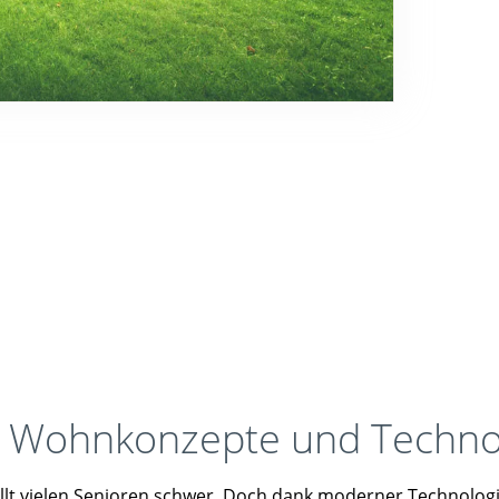
 Wohnkonzepte und Technol
ällt vielen Senioren schwer. Doch dank moderner Technolo