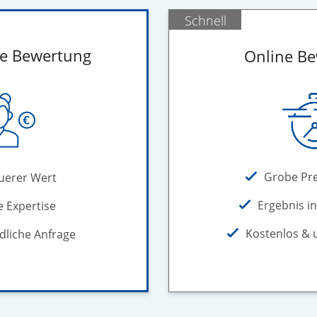
Schnell
he Bewertung
Online B
Grobe Pr
uerer Wert
Ergebnis i
e Expertise
Kostenlos & 
dliche Anfrage