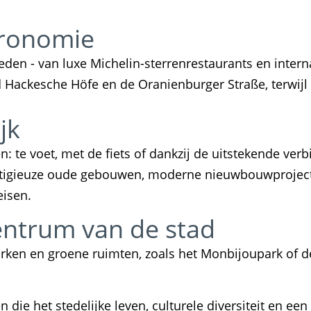
tronomie
eden - van luxe Michelin-sterrenrestaurants en inter
nd Hackesche Höfe en de Oranienburger Straße, terwijl
jk
n: te voet, met de fiets of dankzij de uitstekende ver
stigieuze oude gebouwen, moderne nieuwbouwprojecten
eisen.
entrum van de stad
parken en groene ruimten, zoals het Monbijoupark of de
en die het stedelijke leven, culturele diversiteit en ee