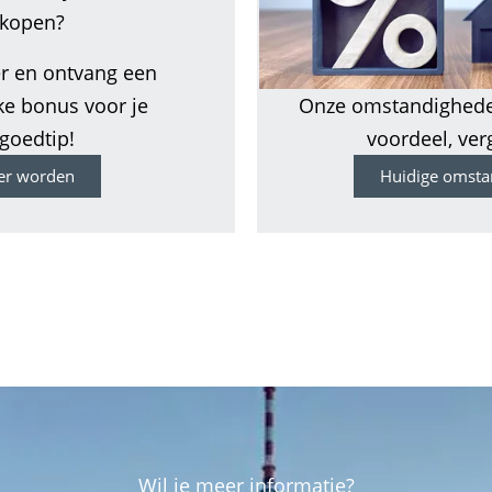
rkopen?
r en ontvang een
Onze omstandighede
ke bonus voor je
voordeel, verg
goedtip!
Huidige omsta
ter worden
Wil je meer informatie?