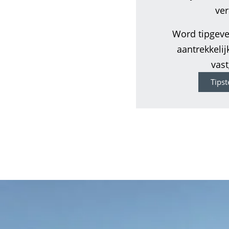
ve
Word tipgeve
aantrekkelij
vast
Tips