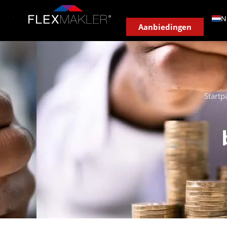
Service
Makelaar ter plaatse
Ons systeem
Onlin
N
Aanbiedingen
Startp