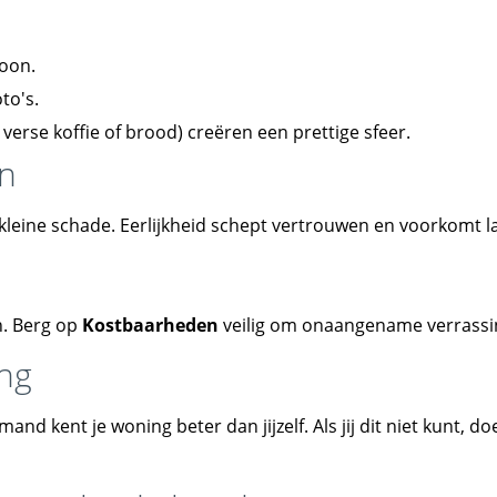
oon.
to's.
rse koffie of brood) creëren een prettige sfeer.
en
 kleine schade. Eerlijkheid schept vertrouwen en voorkomt l
n. Berg op
Kostbaarheden
veilig om onaangename verrassi
ing
and kent je woning beter dan jijzelf. Als jij dit niet kunt, d