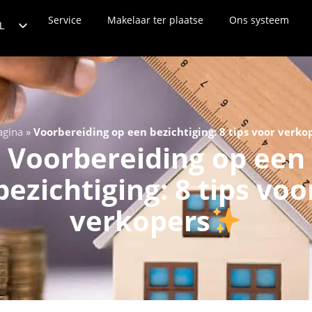
e evaluatie
Service
Nieuws
Makelaar ter plaatse
Neem contact met ons op
Ons systeem
L
DE
TR
EN
FR
agina
»
Voorbereiding op een bezichtiging: 8 tips voor verko
ES
Voorbereiding op een
IT
bezichtiging: 8 tips voo
PL
verkopers
PT
ZH
HI
RU