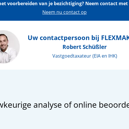
het voorbereiden van je bezichtiging? Neem contact met 
Neem nu contact op
Uw contactpersoon bij FLEXMA
Robert Schüßler
Vastgoedtaxateur (EIA en IHK)
keurige analyse of online beoorde