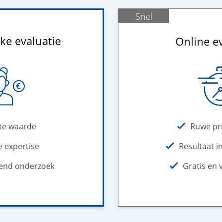
Snel
ke evaluatie
Online e
Ruwe pri
te waarde
Resultaat i
e expertise
Gratis en v
dend onderzoek