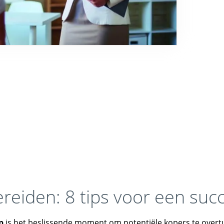
reiden: 8 tips voor een suc
p
is het beslissende moment om potentiële kopers te overtui