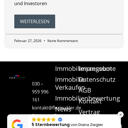
und Investoren
WEITERLESEN
Februar 27, 2026
Keine Kommentare
Immobilienangebote
Impressum
Immobilie
Datenschutz
030 –
Verkaufen
AGB
959 996
Immobilienbewertung
161
Kontakt
kontakt@flexmakler.de
News
Vertrag
Döringstr.7
kündigen
| 10245
5 Sternbewertung
von
Diana Ziegler