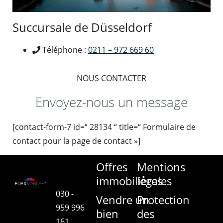
Succursale de Düsseldorf
Téléphone :
0211 – 972 669 60
NOUS CONTACTER
Envoyez-nous un message
[contact-form-7 id=“ 28134 “ title=“ Formulaire de
contact pour la page de contact »]
Offres
Mentions
immobilières
légales
030 -
Vendre un
Protection
959 996
bien
des
161