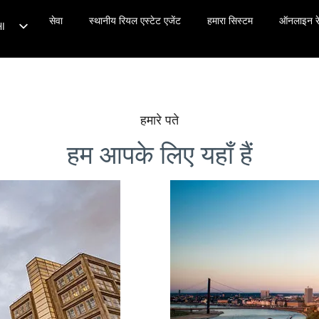
समाचार
सेवा
संपर्क
स्थानीय रियल एस्टेट एजेंट
हमारा सिस्टम
ऑनलाइन रे
I
DE
TR
EN
हमारे पते
FR
हम आपके लिए यहाँ हैं
ES
T
PL
PT
NL
ZH
RU