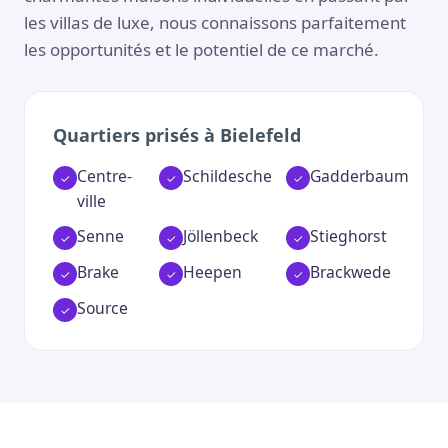
les villas de luxe, nous connaissons parfaitement
les opportunités et le potentiel de ce marché.
Quartiers prisés à Bielefeld
Centre-
Schildesche
Gadderbaum
ville
Senne
Jöllenbeck
Stieghorst
Brake
Heepen
Brackwede
Source