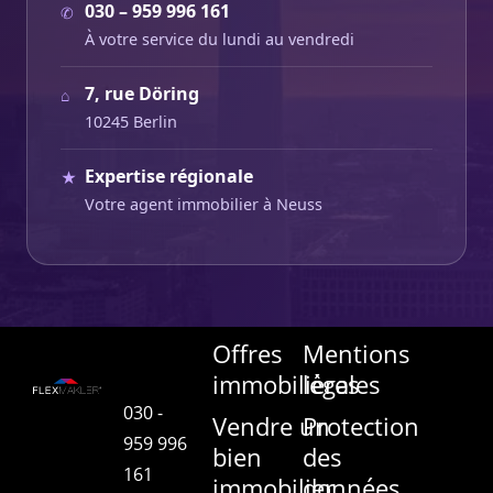
030 – 959 996 161
✆
À votre service du lundi au vendredi
7, rue Döring
⌂
10245 Berlin
Expertise régionale
★
Votre agent immobilier à Neuss
Offres
Mentions
immobilières
légales
030 -
Vendre un
Protection
959 996
bien
des
161
immobilier
données