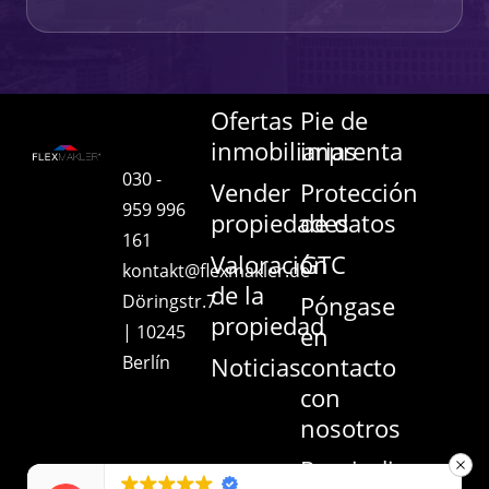
Ofertas
Pie de
inmobiliarias
imprenta
030 -
Vender
Protección
959 996
propiedades
de datos
161
Valoración
GTC
kontakt@flexmakler.de
de la
Döringstr.7
Póngase
propiedad
| 10245
en
Berlín
Noticias
contacto
con
nosotros
Rescindir