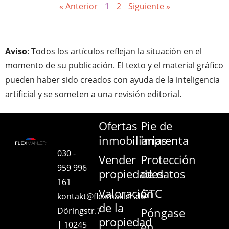
« Anterior
1
2
Siguiente »
Aviso
: Todos los artículos reflejan la situación en el
momento de su publicación. El texto y el material gráfico
pueden haber sido creados con ayuda de la inteligencia
artificial y se someten a una revisión editorial.
Ofertas
Pie de
inmobiliarias
imprenta
030 -
Vender
Protección
959 996
propiedades
de datos
161
Valoración
GTC
kontakt@flexmakler.de
de la
Döringstr.7
Póngase
propiedad
| 10245
en