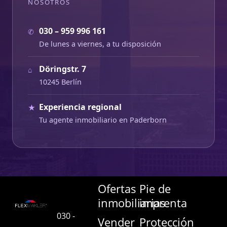
NOSOTROS
030 – 959 996 161
✆
De lunes a viernes, a tu disposición
Döringstr. 7
⌂
10245 Berlín
Experiencia regional
★
Tu agente inmobiliario en Paderborn
Ofertas
Pie de
inmobiliarias
imprenta
030 -
Vender
Protección