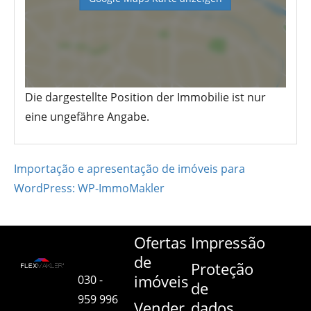
Die dargestellte Position der Immobilie ist nur
eine ungefähre Angabe.
Importação e apresentação de imóveis para
WordPress: WP-ImmoMakler
Ofertas
Impressão
de
Proteção
imóveis
030 -
de
959 996
Vender
dados