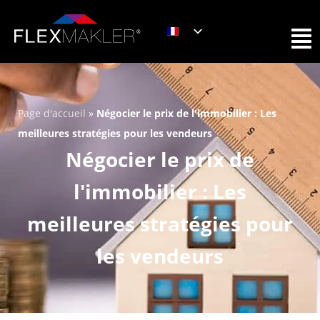
Page d'accueil
»
Négocier le prix de l'immobilier : Les
meilleures stratégies pour les vendeurs
Négocier le prix de
l'immobilier : Les
meilleures stratégies pour
les vendeurs