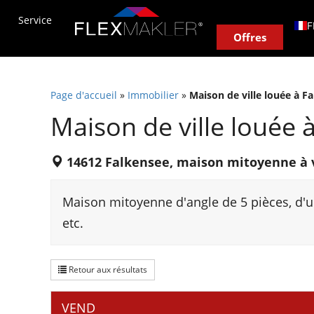
Service
Courtier sur place
Notre système
Évalua
F
Offres
D
T
Page d'accueil
»
Immobilier
»
Maison de ville louée à F
E
Maison de ville louée 
E
I
14612 Falkensee, maison mitoyenne à 
P
P
Maison mitoyenne d'angle de 5 pièces, d'u
N
etc.
Z
H
Retour aux résultats
R
VEND