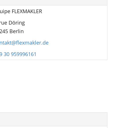
uipe FLEXMAKLER
 rue Döring
245 Berlin
ntakt@flexmakler.de
9 30 959996161