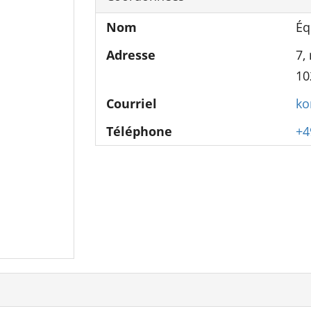
Nom
Éq
Adresse
7,
10
Courriel
ko
Téléphone
+4