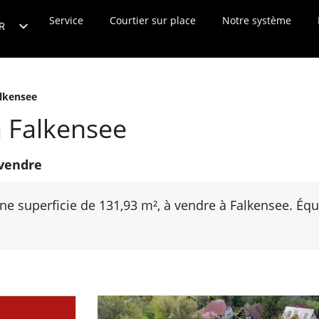
tion en ligne
Service
Actualités
Courtier sur place
Contact
Notre système
R
E
R
alkensee
N
à Falkensee
S
T
vendre
L
T
ne superficie de 131,93 m², à vendre à Falkensee. Équ
L
H
I
U