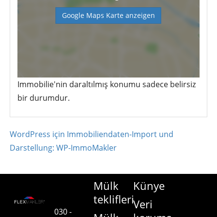
Google Maps Karte anzeigen
Immobilie'nin daraltılmış konumu sadece belirsiz
bir durumdur.
WordPress için Immobiliendaten-Import und
Darstellung: WP-ImmoMakler
Mülk
Künye
teklifleri
Veri
030 -