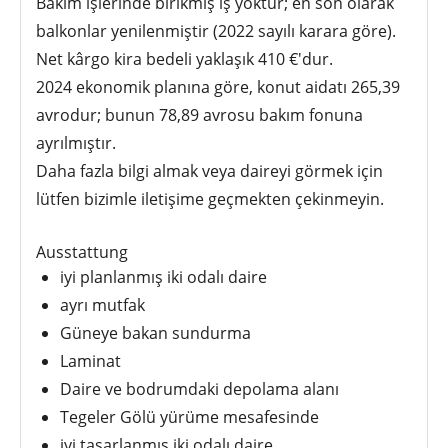
Bakım işlerinde birikmiş iş yoktur; en son olarak
balkonlar yenilenmiştir (2022 sayılı karara göre).
Net kârgo kira bedeli yaklaşık 410 €'dur.
2024 ekonomik planına göre, konut aidatı 265,39
avrodur; bunun 78,89 avrosu bakım fonuna
ayrılmıştır.
Daha fazla bilgi almak veya daireyi görmek için
lütfen bizimle iletişime geçmekten çekinmeyin.
Ausstattung
iyi planlanmış iki odalı daire
ayrı mutfak
Güneye bakan sundurma
Laminat
Daire ve bodrumdaki depolama alanı
Tegeler Gölü yürüme mesafesinde
iyi tasarlanmış iki odalı daire