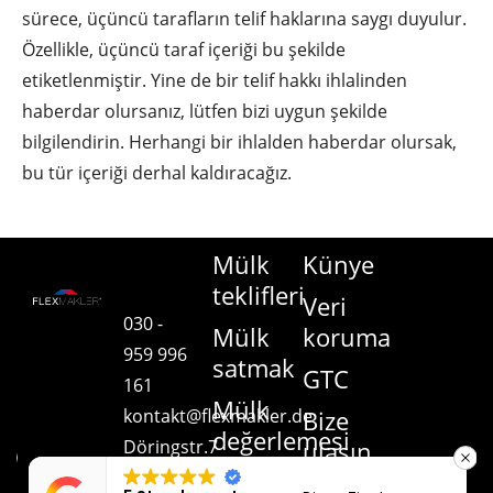
sürece, üçüncü tarafların telif haklarına saygı duyulur.
Özellikle, üçüncü taraf içeriği bu şekilde
etiketlenmiştir. Yine de bir telif hakkı ihlalinden
haberdar olursanız, lütfen bizi uygun şekilde
bilgilendirin. Herhangi bir ihlalden haberdar olursak,
bu tür içeriği derhal kaldıracağız.
Mülk
Künye
teklifleri
Veri
030 -
Mülk
koruma
959 996
satmak
GTC
161
Mülk
kontakt@flexmakler.de
Bize
değerlemesi
Döringstr.7
ulaşın
| 10245
Haberler
Sözleşmeyi