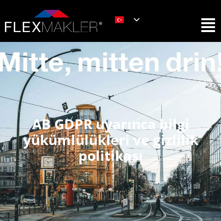
AB GDPR uyarınca bilgi
yükümlülükleri ve gizlilik
politikası