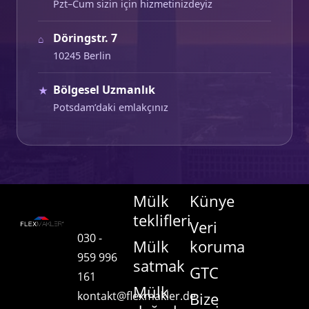
Pzt–Cum sizin için hizmetinizdeyiz
Döringstr. 7
⌂
10245 Berlin
Bölgesel Uzmanlık
★
Potsdam’daki emlakçınız
Mülk
Künye
teklifleri
Veri
030 -
Mülk
koruma
959 996
satmak
GTC
161
Mülk
kontakt@flexmakler.de
Bize