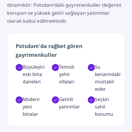
dinamiktir: Potsdam’daki gayrimenkuller değerini
koruyan ve yüksek getiri sağlayan yatırımlar
olarak kabul edilmektedir.
Potsdam'da rağbet gören
gayrimenkuller
Büyüleyici
Temsili
Su
eski bina
şehir
kenarındaki
daireleri
villaları
müstakil
evler
Modern
Getirili
Seçkin
yeni
yatırımlar
sahil
binalar
konumu