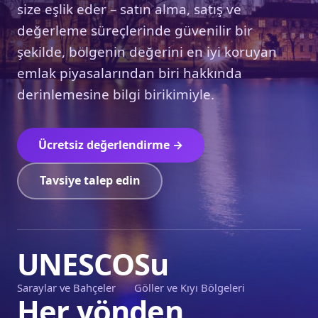
size eşlik eder – satın alma, satış ve
değerleme süreçlerinde güvenilir bir
şekilde, bölgenin değerini en iyi koruyan
emlak piyasalarından biri hakkında
derinlemesine bilgi birikimiyle.
Ücretsiz değerlendirme →
Tavsiye talep edin
UNESCO
Su
Saraylar ve Bahçeler
Göller ve Kıyı Bölgeleri
Her yönden