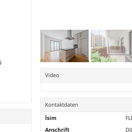
ş
Video
Kontaktdaten
İsim
FL
Anschrift
Dö