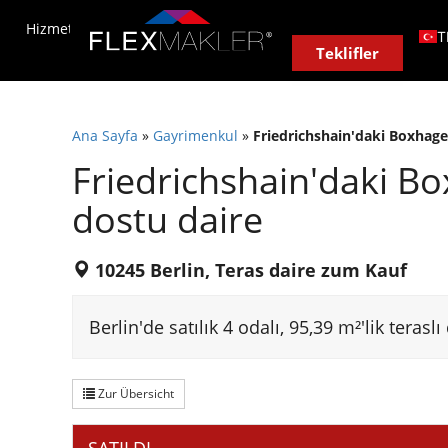
Hizmet
Sitede emlakçı
Bizim sistemimiz
Çevrimi
T
Teklifler
D
E
Ana Sayfa
»
Gayrimenkul
»
Friedrichshain'daki Boxhagen
F
Friedrichshain'daki Bo
E
I
dostu daire
P
10245 Berlin, Teras daire zum Kauf
P
N
Berlin'de satılık 4 odalı, 95,39 m²'lik terasl
Z
H
Zur Übersicht
R