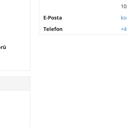
10
E-Posta
ko
Telefon
+4
örü