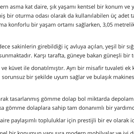
rn asma kat daire, şık yaşamı kentsel bir konum ve yü
iş bir oturma odası olarak da kullanılabilen üç adet 
a konforlu bir yaşam ortamı sağlarken, 3,05 metrelik
ece sakinlerin girebildiği iç avluya açılan, yeşil bir s
nmaktadır. Karşı tarafta, güneye bakan güneşli bir t
 küvet ile donatılmıştır. Ayrı bir misafir tuvaleti ek 
sorunsuz bir şekilde uyum sağlar ve bulaşık makinesi
olarak tasarlanmış gömme dolap bol miktarda depolama
aşka gömme dolaplara sahip tam donanımlı bir yardım
daire paylaşımlı topluluklar için prestijli bir ev olarak i
el bir konumun yanı sıra modern mobilyalar ve iyi 