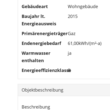
Gebäudeart
Wohngebäude
Baujahr lt.
2015
Energieausweis
Primärenergieträger
Gaz
Endenergiebedarf
61,00kWh/(m²-a)
Warmwasser
ja
enthalten
Energieeffizienzklasse
B
Objektbeschreibung
Beschreibung