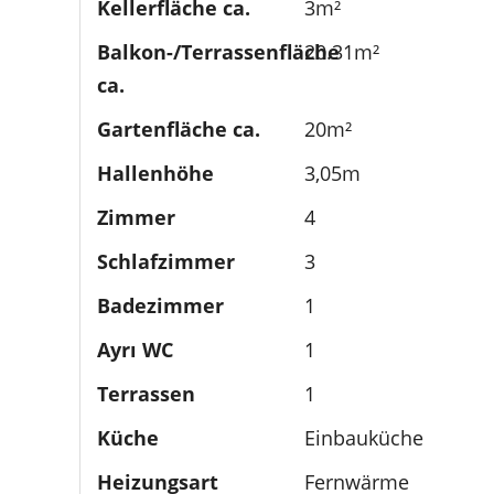
Kellerfläche ca.
3m²
Balkon-/Terrassenfläche
20.31m²
ca.
Gartenfläche ca.
20m²
Hallenhöhe
3,05m
Zimmer
4
Schlafzimmer
3
Badezimmer
1
Ayrı WC
1
Terrassen
1
Küche
Einbauküche
Heizungsart
Fernwärme