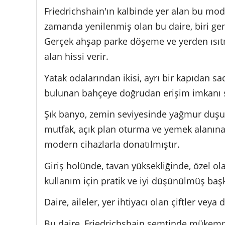
Friedrichshain'ın kalbinde yer alan bu mode
zamanda yenilenmiş olan bu daire, biri gen
Gerçek ahşap parke döşeme ve yerden ısıtm
alan hissi verir.
Yatak odalarından ikisi, ayrı bir kapıdan sad
bulunan bahçeye doğrudan erişim imkanı su
Şık banyo, zemin seviyesinde yağmur duşu ve
mutfak, açık plan oturma ve yemek alanına 
modern cihazlarla donatılmıştır.
Giriş holünde, tavan yüksekliğinde, özel 
kullanım için pratik ve iyi düşünülmüş b
Daire, aileler, yer ihtiyacı olan çiftler veya 
Bu daire, Friedrichshain semtinde mükemm