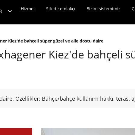
çi değerlendirme
Hizmet
Haberler
Sitede emlakçı
Bize ulaşın
Bizim sistemimiz
Ç
R
E
N
er Kiez'de bahçeli süper güzel ve aile dostu daire
R
xhagener Kiez'de bahçeli sü
S
T
L
T
L
ı daire. Özellikler: Bahçe/bahçe kullanım hakkı, teras, a
H
I
U