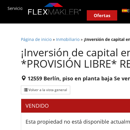
Servicio
Agente inmobiliario in situ
Nuestro sistema
E
Ofertas
D
T
Página de inicio
»
Inmobiliario
»
¡Inversión de capital 
E
¡Inversión de capital 
F
I
*PROVISIÓN LIBRE* R
P
12559 Berlín, piso en planta baja Se ve
P
N
Volver a la vista general
Z
VENDIDO
H
R
Esta propiedad no está disponible actualm