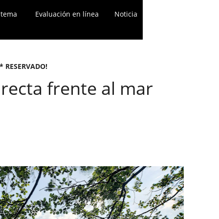
 nosotros
stema
Evaluación en línea
Noticias
Póngase en contac
RE* RESERVADO!
recta frente al mar