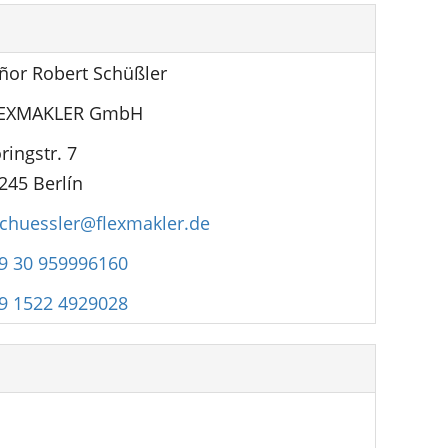
ñor Robert Schüßler
EXMAKLER GmbH
ringstr. 7
245 Berlín
schuessler@flexmakler.de
9 30 959996160
9 1522 4929028