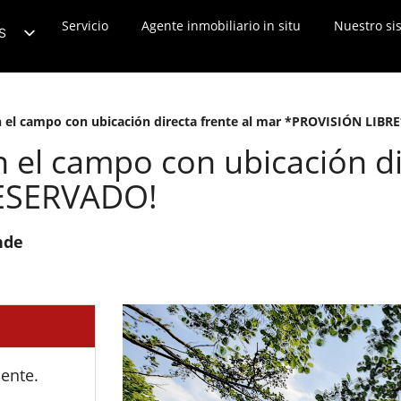
Evaluación en línea
Servicio
Agente inmobiliario in situ
Noticias
Póngase en contacto con
Nuestro si
S
E
R
en el campo con ubicación directa frente al mar *PROVISIÓN LIB
N
en el campo con ubicación di
R
T
ESERVADO!
L
nde
T
L
H
I
U
ente.