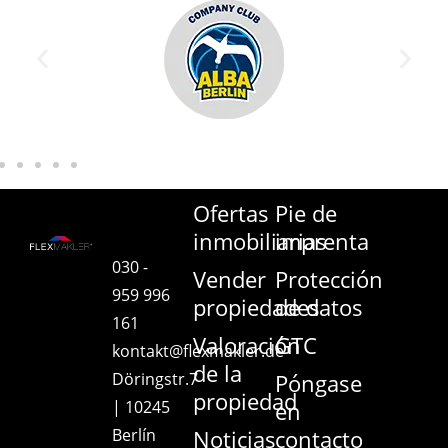
Ofertas
Pie de
inmobiliarias
imprenta
030 -
Vender
Protección
959 996
propiedades
de datos
161
Valoración
GTC
kontakt@flexmakler.de
de la
Döringstr.7
Póngase
propiedad
| 10245
en
Berlín
Noticias
contacto