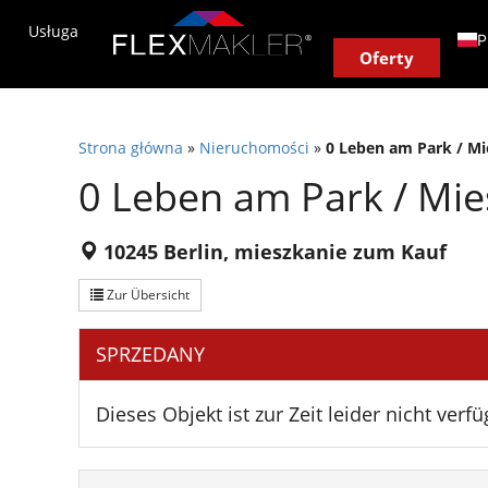
Usługa
Agent nieruchomości na miejscu
Nasz syste
P
Oferty
D
T
Strona główna
»
Nieruchomości
»
0 Leben am Park / Mi
E
0 Leben am Park / Mie
F
E
10245 Berlin, mieszkanie zum Kauf
I
P
Zur Übersicht
N
SPRZEDANY
Z
H
Dieses Objekt ist zur Zeit leider nicht verfü
R