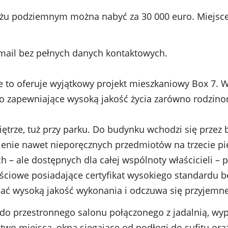
u podziemnym można nabyć za 30 000 euro. Miejsce
mail bez pełnych danych kontaktowych.
 to oferuje wyjątkowy projekt mieszkaniowy Box 7.
ko zapewniające wysoką jakość życia zarówno rodzin
ętrze, tuż przy parku. Do budynku wchodzi się przez 
nie nawet nieporęcznych przedmiotów na trzecie pię
h – ale dostępnych dla całej wspólnoty właścicieli –
ściowe posiadające certyfikat wysokiego standardu b
dać wysoką jakość wykonania i odczuwa się przyjemne
 do przestronnego salonu połączonego z jadalnią, w
wo miejsca, okna sięgające od podłogi do sufitu oraz