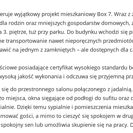
feruje wyjątkowy projekt mieszkaniowy Box 7. Wraz 
 dla rodzin oraz mniejszych gospodarstw domowych, z
 3. piętrze, tuż przy parku. Do budynku wchodzi się p
 transportowanie nawet nieporęcznych przedmiotów n
tawić na jednym z zamkniętych – ale dostępnych dla 
ściowe posiadające certyfikat wysokiego standardu b
ysoką jakość wykonania i odczuwa się przyjemną pr
 się do przestronnego salonu połączonego z jadalnią
 miejsca, okna sięgające od podłogi do sufitu oraz d
pialnie. Dzięki temu sypialnie i pomieszczenia mieszk
mować gości, a mimo to cieszyć się spokojem w drugie
spokojny sen lub umożliwia skupienie się na pracy. 