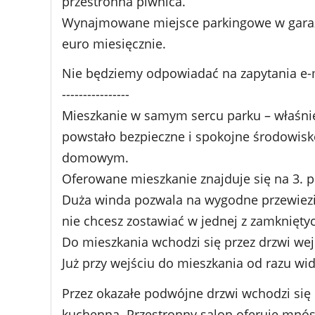
przestronna piwnica.
Wynajmowane miejsce parkingowe w garaż
euro miesięcznie.
Nie będziemy odpowiadać na zapytania e-
----------------
Mieszkanie w samym sercu parku – właśnie
powstało bezpieczne i spokojne środowis
domowym.
Oferowane mieszkanie znajduje się na 3. pi
Duża winda pozwala na wygodne przewiezie
nie chcesz zostawiać w jednej z zamkniętyc
Do mieszkania wchodzi się przez drzwi wej
Już przy wejściu do mieszkania od razu wi
Przez okazałe podwójne drzwi wchodzi się
kuchenną. Przestronny salon oferuje mnóst