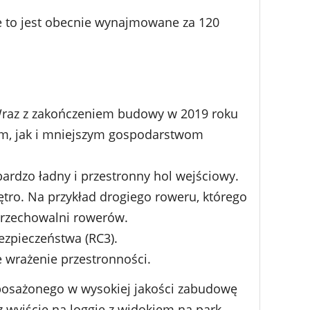
 to jest obecnie wynajmowane za 120
 Wraz z zakończeniem budowy w 2019 roku
om, jak i mniejszym gospodarstwom
bardzo ładny i przestronny hol wejściowy.
tro. Na przykład drogiego roweru, którego
 przechowalni rowerów.
ezpieczeństwa (RC3).
 wrażenie przestronności.
yposażonego w wysokiej jakości zabudowę
 wyjście na loggię z widokiem na park.