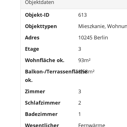
Objektdaten
Objekt-ID
613
Objekttypen
Mieszkanie, Wohnu
Adres
10245 Berlin
Etage
3
Wohnfläche ok.
93m²
Balkon-/Terrassenfläche
8,58m²
ok.
Zimmer
3
Schlafzimmer
2
Badezimmer
1
Wesentlicher
Fernwärme