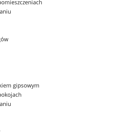
 pomieszczeniach
aniu
gów
ynkiem gipsowym
 pokojach
aniu
w