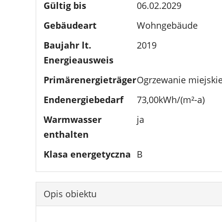
Gültig bis
06.02.2029
Gebäudeart
Wohngebäude
Baujahr lt.
2019
Energieausweis
Primärenergieträger
Ogrzewanie miejski
Endenergiebedarf
73,00kWh/(m²-a)
Warmwasser
ja
enthalten
Klasa energetyczna
B
Opis obiektu