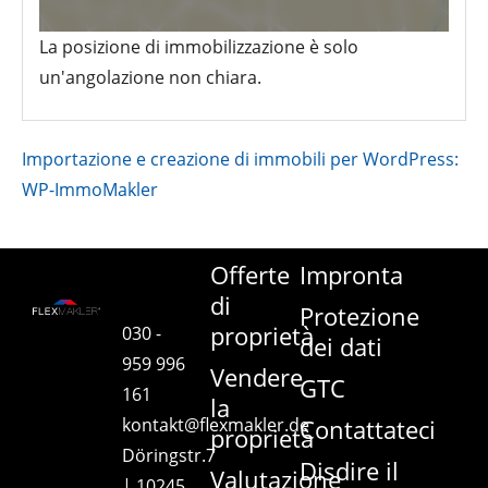
La posizione di immobilizzazione è solo
un'angolazione non chiara.
Importazione e creazione di immobili per WordPress:
WP-ImmoMakler
Offerte
Impronta
di
Protezione
proprietà
030 -
dei dati
959 996
Vendere
GTC
161
la
kontakt@flexmakler.de
Contattateci
proprietà
Döringstr.7
Disdire il
Valutazione
| 10245