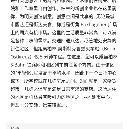
是各类创意人士的舞台和家园。艺术家们在街头、后
院和工作室里自由创作。柏林的新创企业也在这里徜
徉，为明天创造创意。创意空间是共享的--无论是城
市园艺还是街边美食，抑或是街角 Boxhagener 广场
上的周六有机市场。这里的生活质量非常高，可以满
足各种口味的需求。交通四通八达。尽管地处安静的
新住宅区，但距离柏林-奥斯特克鲁兹火车站（Berlin-
Ostkreuz）仅 5 分钟车程。在这里，您可以乘坐柏林
S-Bahn 铁路网和地区列车前往各个方向。由于该区
的 ‘年轻化 „程度高于平均水平，因此下一个日托中心
或下一所学校就在几栋房屋之间。对面就是一家杂货
超市，几步之遥就是满足日常需求的商店。您所居住
的地区是柏林最有吸引力的地区之一--地处市中心，
但却十分安静，远离喧嚣。.