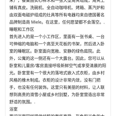
米），餐桌由实心榉木和一张大型角凳组成，角凳上
铺有真皮。洗碗机、全自动咖啡机、烤箱、蒸汽炉和
由双面电磁炉组成的灶具等所有电器均来自德国著名
品牌制造商 Miele。在这里，任何愿望都不会落空。.
睡眠和工作区
首先进入的是一个小工作区，里面有一张书桌、一台
可伸缩的电脑和一个高至天花板的书架，然后进入卧
室的睡眠区。卧室面向宽敞、安静的绿色庭院。此
外，公寓的这一侧还有一个大露台。因此，您可以从
卧室和儿童房/客房直接呼吸新鲜空气或享受清晨的阳
光。卧室里有一个很大的落地式嵌入式衣柜，由乡村
风格的橡木制成。衣柜的设计非常内敛，没有门把
手，也没有任何装饰。这里只有美丽的材料，让人联
想到高贵的滑雪小屋或乡村别墅，为卧室营造出非常
舒适的氛围。.
浴室