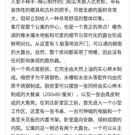
人爱不释手--精心制作的门和实木嵌入式衣柜，带有
装饰性的模具和古朴的把手。尽管走廊的面积非常
大，但却立刻给人一种非常舒适的整体印象。.
客厅是整个公寓的中心，也是一个真正的亮点！暖色
调的橡木镶木地板和可爱的细节与现代化的露台形成
鲜明对比。从这里有 5 扇落地双开门，可以通向朝南
的大露台。自然，整个房间都采用了地暖，因此没有
任何影响美观的散热器。.
另一个亮点是厨房。它完全由天然上油的实心榉木制
成。暗把手为不锈钢色，水槽和水龙头等配件均由优
质不锈钢制成。厨房里可以摆放一张同样由实心榉木
制成的大餐桌（200x80 厘米），以及一张由真皮制
成的大角凳。在到达卧室区之前，首先进入一个小型
工作区，这里有一张书桌、一台可伸缩的电脑和一个
高至天花板的内置书架。卧室面向安静、绿树成荫的
内院。公寓的这一侧还有两个大露台。一个可以从主