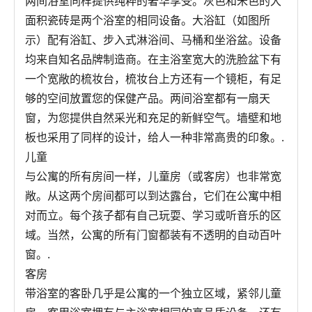
两间浴室同样提供纯粹的奢华享受。灰色和米色的大
面积瓷砖是两个浴室的相同设备。大浴缸（如图所
示）配有浴缸、步入式淋浴间、马桶和坐浴盆。设备
均来自知名品牌制造商。在主浴室宽大的洗脸盆下有
一个宽敞的梳妆台，梳妆台上方还有一个镜柜，有足
够的空间放置您的保健产品。两间浴室都有一扇天
窗，为您提供自然采光和充足的新鲜空气。墙壁和地
板也采用了同样的设计，给人一种非常高贵的印象。.
儿童
与公寓的所有房间一样，儿童房（或客房）也非常宽
敞。从这两个房间都可以到达露台，它们在公寓中相
对而立。每个孩子都有自己玩耍、学习或听音乐的区
域。当然，公寓的所有门窗都装有不透明的自动百叶
窗。.
客房
带浴室的客卧几乎是公寓的一个独立区域，紧邻儿童