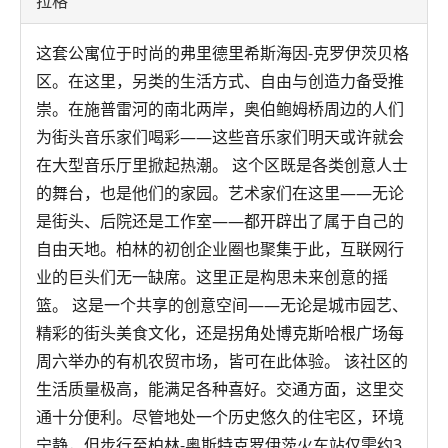
拉格
这套公寓位于时尚的弗里德里希斯海因-克罗伊茨贝格
区。在这里，另类的生活方式、自由与创造力备受推
崇。在施普雷河的南北两岸，奥伯鲍姆桥周边的人们
为街头音乐家们喝彩——这些音乐家们明天或许就会
在大型音乐厅里掀起热潮。 这个区既是各类创意人士
的舞台，也是他们的家园。艺术家们在这里——无论
是街头、后院还是工作室——都开辟出了属于自己的
自由天地。柏林的初创企业圈也聚集于此，互联网行
业的巨头们无一缺席。这里正是构思未来创意的摇
篮。 这是一个共享的创意空间——无论是城市园艺、
精彩的街头美食文化，还是拐角处博克斯哈根广场每
周六举办的有机农贸市场，皆可在此体验。 该社区的
生活质量极高，能满足各种喜好。交通方面，这里交
通十分便利。尽管地处一个历史悠久的住宅区，环境
宁静，但步行至柏林-奥斯特克罗伊茨火车站仅需约3