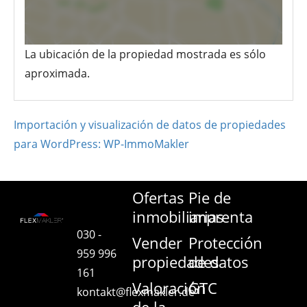
La ubicación de la propiedad mostrada es sólo
aproximada.
Importación y visualización de datos de propiedades
para WordPress: WP-ImmoMakler
Ofertas
Pie de
inmobiliarias
imprenta
030 -
Vender
Protección
959 996
propiedades
de datos
161
Valoración
GTC
kontakt@flexmakler.de
de la