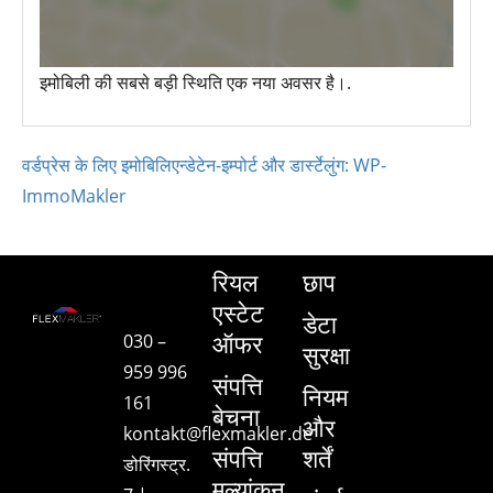
इमोबिली की सबसे बड़ी स्थिति एक नया अवसर है।.
वर्डप्रेस के लिए इमोबिलिएन्डेटेन-इम्पोर्ट और डार्स्टेलुंग: WP-
ImmoMakler
रियल
छाप
एस्टेट
डेटा
ऑफर
030 –
सुरक्षा
959 996
संपत्ति
नियम
161
बेचना
और
kontakt@flexmakler.de
संपत्ति
शर्तें
डोरिंगस्ट्र.
मूल्यांकन