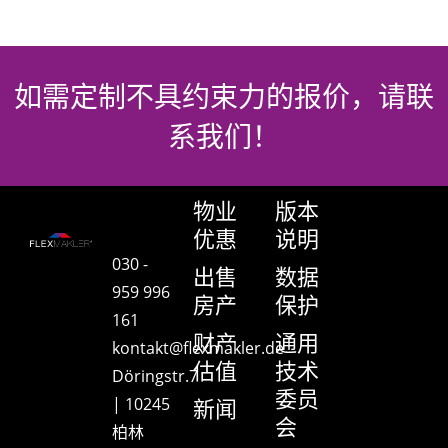
如需定制不具约束力的报价，请联
系我们！
物业
版本
优惠
说明
030 -
出售
数据
959 996
房产
保护
161
财产
通用
kontakt@flexmakler.de
估值
技术
Döringstr.7
委员
| 10245
新闻
会
柏林