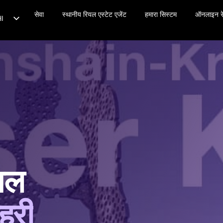
समाचार
सेवा
संपर्क
स्थानीय रियल एस्टेट एजेंट
हमारा सिस्टम
ऑनलाइन रे
I
DE
TR
EN
FR
ES
T
PL
PT
ियल
NL
ZH
हरी
RU